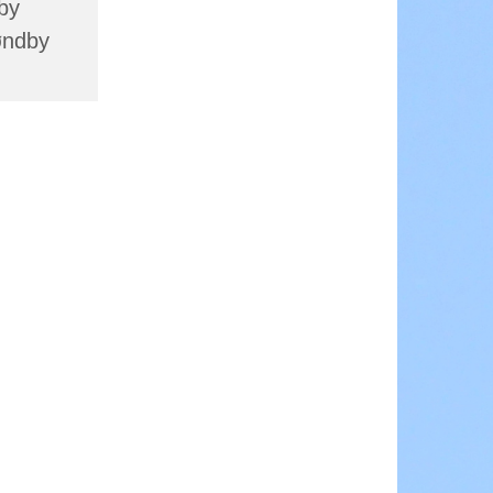
by
øndby