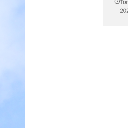
To
202