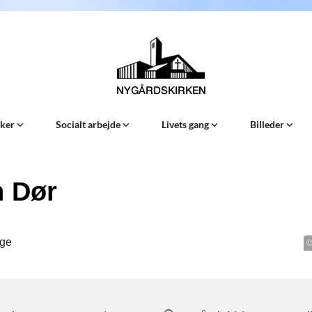
Sker
Socialt arbejde
Livets gang
Billeder
 Dør
©