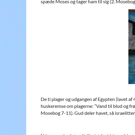
spæde Moses og tager ham til sig (2. Mosebog 
De ti plager og udgangen af Egypten (lavet af 
huskeremse om plagerne: ”Vand til blod og fr
Mosebog 7-11). Gud deler havet, så israelitt