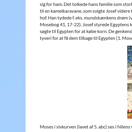
sig for ham. Det tolkede hans familie som stor
til en kamelkaravane, som solgte Josef videre 
hof. Han tydede f. eks. mundskænkens drøm (vi
Mosebog 41, 17-22). Josef styrede Egyptens ko
søgte til Egypten for at købe korn. De genkend
tyveri for at få dem tilbage til Egypten (1. Mo
Moses i sivkurven (lavet af 5. abc) ses i Nilen