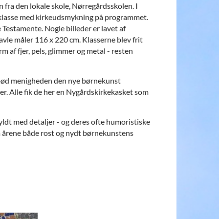
n fra den lokale skole, Nørregårdsskolen. I
. klasse med kirkeudsmykning på programmet.
Testamente. Nogle billeder er lavet af
tavle måler 116 x 220 cm. Klasserne blev frit
m af fjer, pels, glimmer og metal - resten
r bød menigheden den nye børnekunst
r. Alle fik de her en Nygårdskirkekasket som
fyldt med detaljer - og deres ofte humoristiske
m årene både rost og nydt børnekunstens