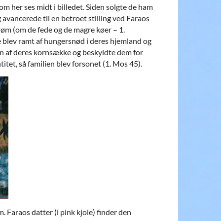
om her ses midt i billedet. Siden solgte de ham
avancerede til en betroet stilling ved Faraos
røm (om de fede og de magre køer – 1.
e blev ramt af hungersnød i deres hjemland og
 en af deres kornsække og beskyldte dem for
itet, så familien blev forsonet (1. Mos 45).
. Faraos datter (i pink kjole) finder den