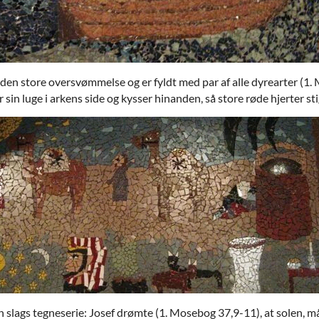
r den store oversvømmelse og er fyldt med par af alle dyrearter (1. 
er sin luge i arkens side og kysser hinanden, så store røde hjerter s
m en slags tegneserie: Josef drømte (1. Mosebog 37,9-11), at solen,