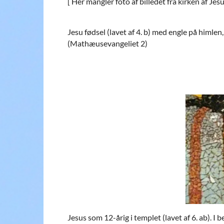
[ Her mangler foto af billedet fra kirken af Jesu
Jesu fødsel (lavet af 4. b) med engle på himle
(Mathæusevangeliet 2)
Jesus som 12-årig i templet (lavet af 6. ab). 