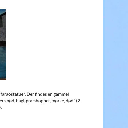
g faraostatuer. Der findes en gammel
rs nød, hagl, græshopper, mørke, død” (2.
.