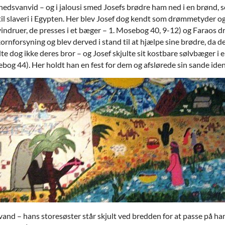
hedsvanvid – og i jalousi smed Josefs brødre ham ned i en brønd, s
til slaveri i Egypten. Her blev Josef dog kendt som drømmetyder og 
ndruer, de presses i et bæger – 1. Mosebog 40, 9-12) og Faraos d
rnforsyning og blev derved i stand til at hjælpe sine brødre, da d
te dog ikke deres bror – og Josef skjulte sit kostbare sølvbæger i
sebog 44). Her holdt han en fest for dem og afslørede sin sande ident
s vand – hans storesøster står skjult ved bredden for at passe på ham