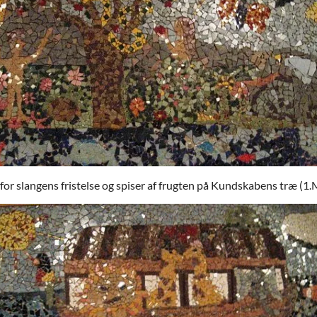
r for slangens fristelse og spiser af frugten på Kundskabens træ (1