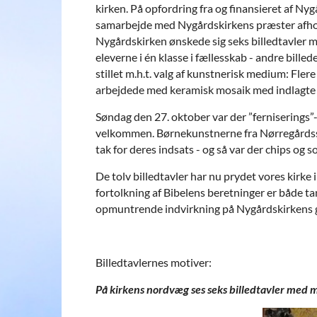
kirken. På opfordring fra og finansieret af Ny
samarbejde med Nygårdskirkens præster afhol
Nygårdskirken ønskede sig seks billedtavler m
eleverne i én klasse i fællesskab - andre bille
stillet m.h.t. valg af kunstnerisk medium: Flere
arbejdede med keramisk mosaik med indlagte s
Søndag den 27. oktober var der ”ferniserings
velkommen. Børnekunstnerne fra Nørregårdsskol
tak for deres indsats - og så var der chips og 
De tolv billedtavler har nu prydet vores kirke 
fortolkning af Bibelens beretninger er både
opmuntrende indvirkning på Nygårdskirkens g
Billedtavlernes motiver:
På kirkens nordvæg ses seks billedtavler med 