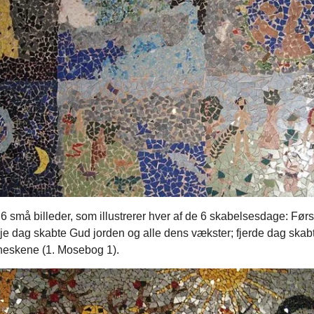
lt i 6 små billeder, som illustrerer hver af de 6 skabelsesdage: F
je dag skabte Gud jorden og alle dens vækster; fjerde dag skab
neskene (1. Mosebog 1).