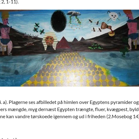
2, 1-11).
4. a). Plagerne ses afbilledet på himlen over Egyptens pyramider o
øers mængde, myg dernæst Egypten trængte, fluer, kvægpest, bylde
erne kan vandre tørskoede igennem og ud i friheden (2.Mosebog 14)