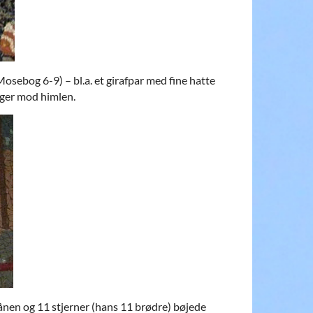
Mosebog 6-9) – bl.a. et girafpar med fine hatte
tiger mod himlen.
 månen og 11 stjerner (hans 11 brødre) bøjede