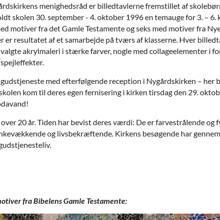
gårdskirkens menighedsråd er billedtavlerne fremstillet af skolebør
dt skolen 30. september - 4. oktober 1996 en temauge for 3. – 6
ed motiver fra det Gamle Testamente og seks med motiver fra Nye 
der er resultatet af et samarbejde på tværs af klasserne. Hver billed
 valgte akrylmaleri i stærke farver, nogle med collageelementer i for
pejleffekter.
”-gudstjeneste med efterfølgende reception i Nygårdskirken – he
en kom til deres egen fernisering i kirken tirsdag den 29. oktobe
sodavand!
i over 20 år. Tiden har bevist deres værdi: De er farvestrålende og 
 tankevækkende og livsbekræftende. Kirkens besøgende har genne
udstjenesteliv.
motiver fra Bibelens Gamle Testamente: