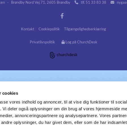
en · Brøndby Nord Vej 71, 2605 Brøndby
tlf. 51 33 83 38
nygaar


Kontakt
Cookiepolitik
Tilgængelighedserklæring
Privatlivspolitik
Log på ChurchDesk
 cookies
passe vores indhold og annoncer, til at vise dig funktioner til soci
fik. Vi deler også oplysninger om din brug af vores hjemmeside m
 medier, annonceringspartnere og analysepartnere. Vores partne
ndre oplysninger, du har givet dem, eller som de har indsamlet 