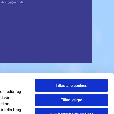
ds.sogn@km.dk
Tillad alle cookies
ale medier og
ed vores
Tillad valgte
re kan
fra din brug