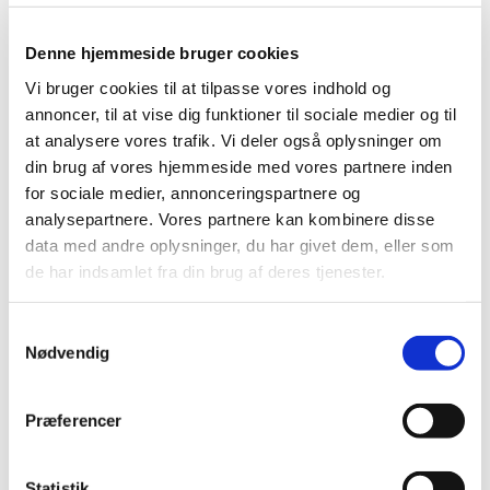
serveret the og kaffe og et godt måltid mad.
Denne hjemmeside bruger cookies
Eller vores fredags cafe hver fredag fra 13-15 med
Vi bruger cookies til at tilpasse vores indhold og
sang og banko en gang om måneden.
annoncer, til at vise dig funktioner til sociale medier og til
Eller har du lyst til at hjælpe til en af vores mange
at analysere vores trafik. Vi deler også oplysninger om
fester året rundt som Nytårsfesten, Fastelavn og
din brug af vores hjemmeside med vores partnere inden
Sankt Hans for at nævne nogle få med fx. at pynte
for sociale medier, annonceringspartnere og
op og dække borde.
analysepartnere. Vores partnere kan kombinere disse
data med andre oplysninger, du har givet dem, eller som
Hvis du vil høre mere eller selv har nogle gode ideer
de har indsamlet fra din brug af deres tjenester.
så tag kontakt til kirke- og kulturmedarbejder
Birgitte på: 21174248 eller skriv en mail på:
sognemedhjaelper@nygaardskirken.dk
S
Nødvendig
a
m
t
Præferencer
y
k
k
Statistik