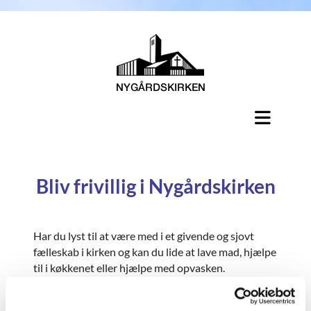
Bliv frivillig i Nygårdskirken
Har du lyst til at være med i et givende og sjovt
fælleskab i kirken og kan du lide at lave mad, hjælpe
til i køkkenet eller hjælpe med opvasken.
Så kan du blive frivillig i Åben Dør, vores hyggelige
værested hver torsdag fra 17-19, hvor der bliver