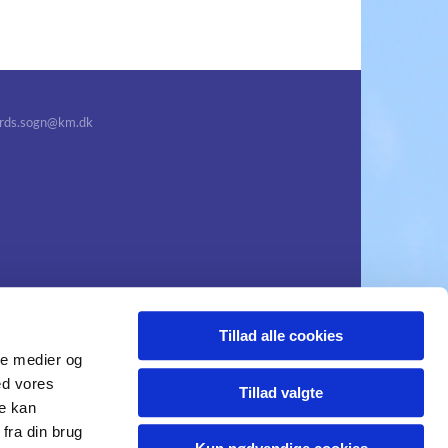
ds.sogn@km.dk
Tillad alle cookies
ale medier og
ed vores
Tillad valgte
re kan
fra din brug