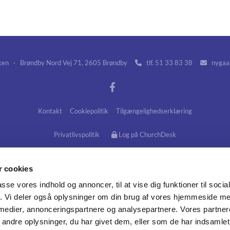
en · Brøndby Nord Vej 71, 2605 Brøndby
tlf. 51 33 83 38
nygaar


Kontakt
Cookiepolitik
Tilgængelighedserklæring
Privatlivspolitik
Log på ChurchDesk
 cookies
passe vores indhold og annoncer, til at vise dig funktioner til soci
fik. Vi deler også oplysninger om din brug af vores hjemmeside m
 medier, annonceringspartnere og analysepartnere. Vores partne
ndre oplysninger, du har givet dem, eller som de har indsamlet 