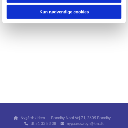
Kun nødvendige cookies
Nygårdskirken · Brøndby Nord Vej 71, 2605 Brøndby

tlf. 51 33 83 38
nygaards.sogn@km.dk

