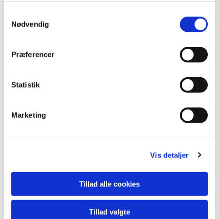
S
Nødvendig
a
m
t
Præferencer
y
k
k
Statistik
e
v
Marketing
a
l
g
Du vil måske også kunne lide...
Vis detaljer
Tillad alle cookies
Tillad valgte