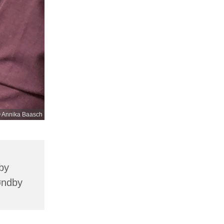
 Annika Baasch
by
øndby