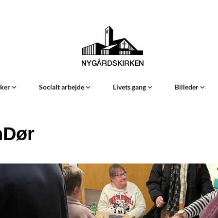
Sker
Socialt arbejde
Livets gang
Billeder
nDør