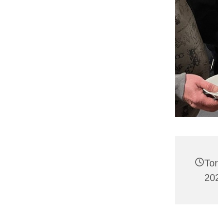
To
202