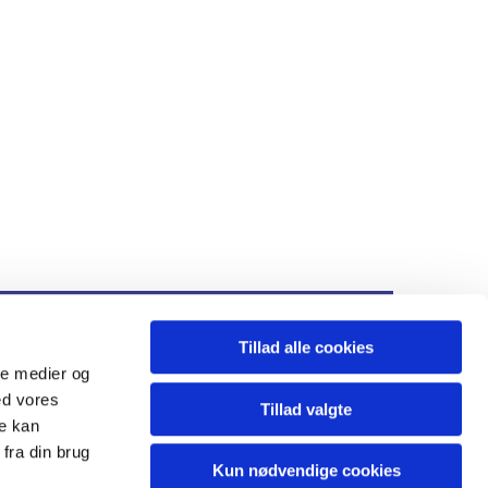
Tillad alle cookies
ds.sogn@km.dk
ale medier og
ed vores
Tillad valgte
re kan
fra din brug
Kun nødvendige cookies