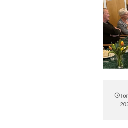
To
202