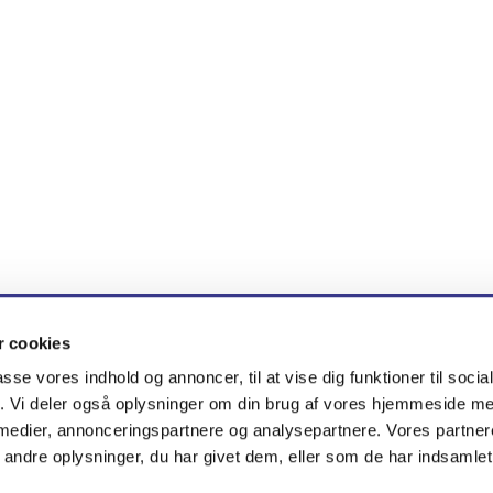
 cookies
en · Brøndby Nord Vej 71, 2605 Brøndby
tlf. 51 33 83 38
nygaar


passe vores indhold og annoncer, til at vise dig funktioner til soci
fik. Vi deler også oplysninger om din brug af vores hjemmeside m
 medier, annonceringspartnere og analysepartnere. Vores partne
Kontakt
Cookiepolitik
Tilgængelighedserklæring
ndre oplysninger, du har givet dem, eller som de har indsamlet 