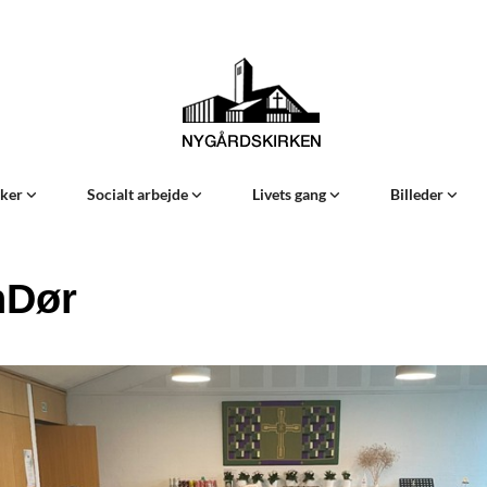
Sker
Socialt arbejde
Livets gang
Billeder
nDør