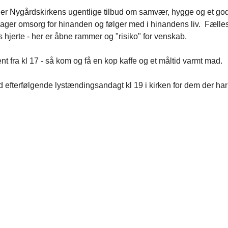
er Nygårdskirkens ugentlige tilbud om samvær, hygge og et god
rager omsorg for hinanden og følger med i hinandens liv. Fælle
hjerte - her er åbne rammer og "risiko" for venskab.
nt fra kl 17 - så kom og få en kop kaffe og et måltid varmt mad.
id efterfølgende lystændingsandagt kl 19 i kirken for dem der har l