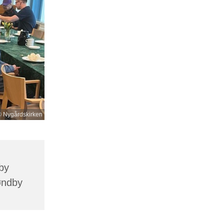
 Nygårdskirken
by
øndby