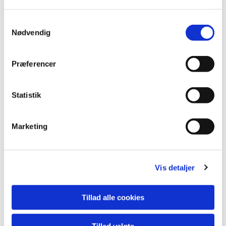
S
Nødvendig
a
m
t
Præferencer
y
k
k
Statistik
e
v
Marketing
a
l
g
Du vil måske også kunne lide...
Vis detaljer
Tillad alle cookies
Tillad valgte