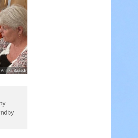
af Annika Baasch
by
øndby