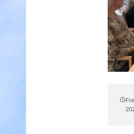
Fr
202