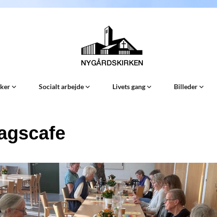
Sker
Socialt arbejde
Livets gang
Billeder
agscafe