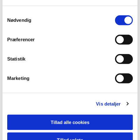
S
Nødvendig
a
m
t
Præferencer
y
k
k
Statistik
e
v
Marketing
a
l
g
Du vil måske også kunne lide...
Vis detaljer
Tillad alle cookies
Tillad valgte