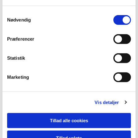
S
Nødvendig
a
m
t
Præferencer
y
k
k
Statistik
e
v
Marketing
a
l
g
Du vil måske også kunne lide...
Vis detaljer
Tillad alle cookies
Tillad valgte