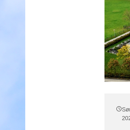
Sø
202