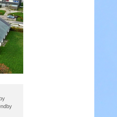
by
øndby