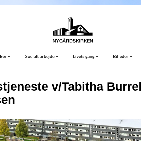
Sker
Socialt arbejde
Livets gang
Billeder
tjeneste v/Tabitha Burrel
sen