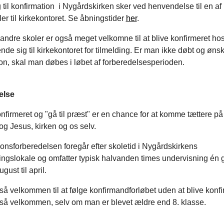
 til konfirmation i Nygårdskirken sker ved henvendelse til en af
ler til kirkekontoret. Se åbningstider
her
.
andre skoler er også meget velkomne til at blive konfirmeret ho
de sig til kirkekontoret for tilmelding. Er man ikke døbt og øns
on, skal man døbes i løbet af forberedelsesperioden.
else
onfirmeret og "gå til præst" er en chance for at komme tættere på
 og Jesus, kirken og os selv.
onsforberedelsen foregår efter skoletid i Nygårdskirkens
ingslokale og omfatter typisk halvanden times undervisning én
gust til april.
å velkommen til at følge konfirmandforløbet uden at blive konfi
så velkommen, selv om man er blevet ældre end 8. klasse.