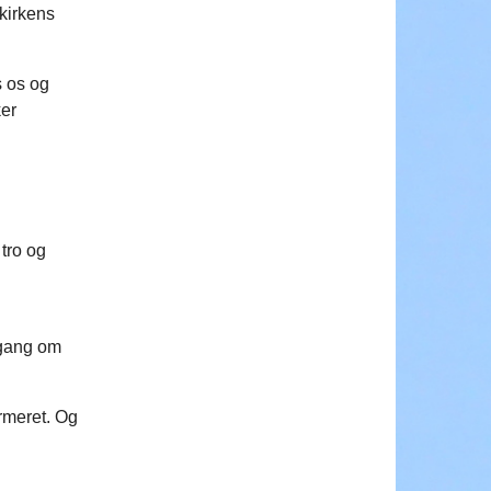
 kirkens
s os og
ker
 tro og
 gang om
rmeret. Og