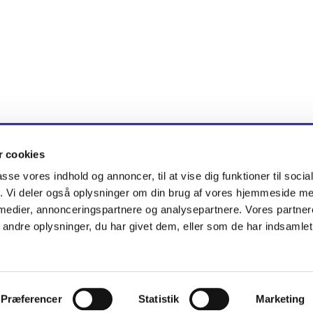
 cookies
en · Brøndby Nord Vej 71, 2605 Brøndby
tlf. 51 33 83 38
nygaar


passe vores indhold og annoncer, til at vise dig funktioner til soci
fik. Vi deler også oplysninger om din brug af vores hjemmeside m
 medier, annonceringspartnere og analysepartnere. Vores partne
Kontakt
Cookiepolitik
Tilgængelighedserklæring
ndre oplysninger, du har givet dem, eller som de har indsamlet 
Privatlivspolitik
Log på ChurchDesk
Præferencer
Statistik
Marketing