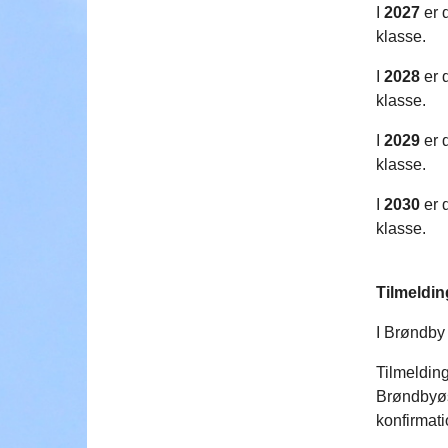
I
2027
er d
klasse.
I
2028
er d
klasse.
I
2029
er d
klasse.
I
2030
er d
klasse.
Tilmeldin
I Brøndby
Tilmelding
Brøndbyøst
konfirmat