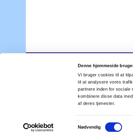
Denne hjemmeside bruger
Nygårdskirk

Vi bruger cookies til at til
til at analysere vores tra
partnere inden for sociale
kombinere disse data med a
af deres tjenester.
S
Nødvendig
a