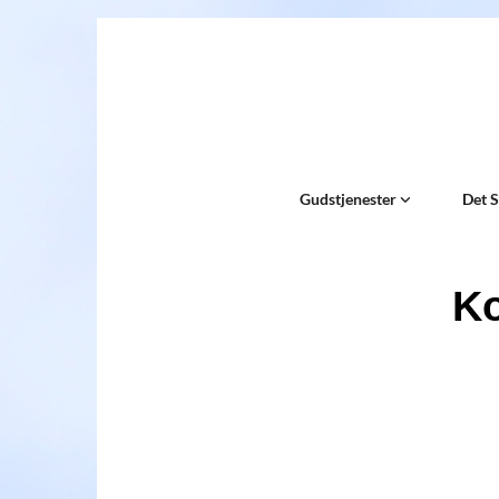
Gudstjenester
Det 
Ko