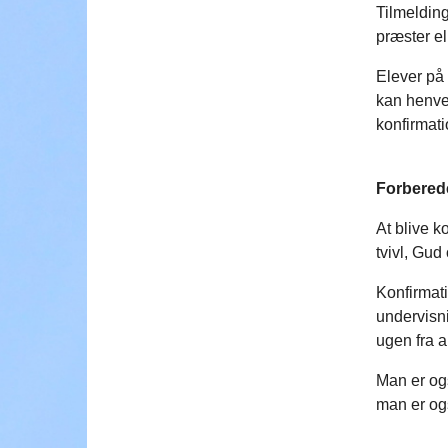
Tilmelding
præster el
Elever på 
kan henven
konfirmati
Forbered
At blive k
tvivl, Gud
Konfirmati
undervisn
ugen fra au
Man er ogs
man er og