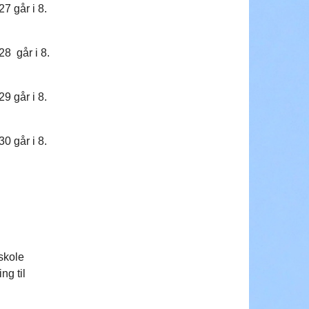
7 går i 8.
28 går i 8.
9 går i 8.
0 går i 8.
skole
ng til