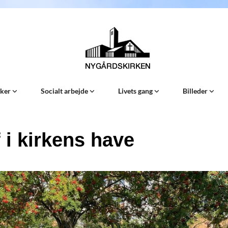
Sker
Socialt arbejde
Livets gang
Billeder
 i kirkens have