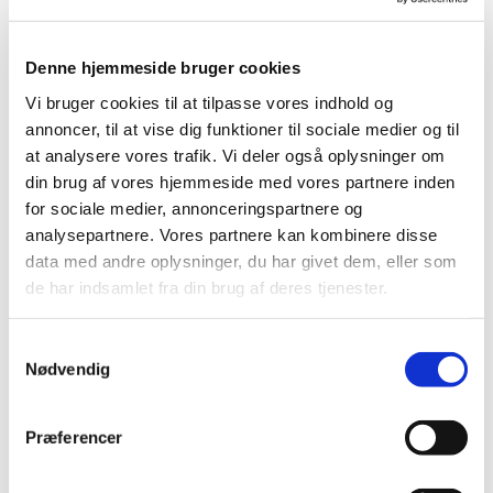
© Annika Baasch
Denne hjemmeside bruger cookies
Vi bruger cookies til at tilpasse vores indhold og
annoncer, til at vise dig funktioner til sociale medier og til
at analysere vores trafik. Vi deler også oplysninger om
Lørdag 25. juli 2026, kl. 11:00
din brug af vores hjemmeside med vores partnere inden
for sociale medier, annonceringspartnere og
analysepartnere. Vores partnere kan kombinere disse
data med andre oplysninger, du har givet dem, eller som
de har indsamlet fra din brug af deres tjenester.
Kom og spil krolf på vores bane i Nygårdskirkens
have.
S
Nødvendig
a
m
t
Præferencer
y
Du vil måske også kunne lide...
k