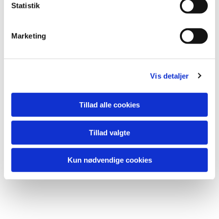
k
Statistik
e
v
Marketing
a
l
g
Vis detaljer
Tillad alle cookies
Tillad valgte
Kun nødvendige cookies