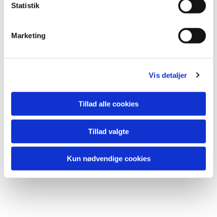
k
Statistik
e
v
Marketing
a
l
g
Vis detaljer
Tillad alle cookies
Tillad valgte
Kun nødvendige cookies