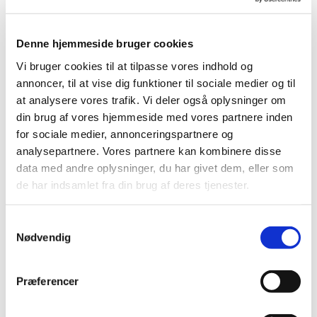
© Annika Baasch
Denne hjemmeside bruger cookies
Vi bruger cookies til at tilpasse vores indhold og
annoncer, til at vise dig funktioner til sociale medier og til
at analysere vores trafik. Vi deler også oplysninger om
Lørdag 22. august 2026, kl. 11:00
din brug af vores hjemmeside med vores partnere inden
for sociale medier, annonceringspartnere og
analysepartnere. Vores partnere kan kombinere disse
data med andre oplysninger, du har givet dem, eller som
de har indsamlet fra din brug af deres tjenester.
Kom og spil krolf på vores bane i Nygårdskirkens
have.
S
Nødvendig
a
m
t
Præferencer
y
Du vil måske også kunne lide...
k