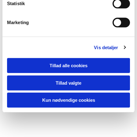
k
Statistik
e
v
Marketing
a
l
g
Vis detaljer
Tillad alle cookies
Tillad valgte
Kun nødvendige cookies