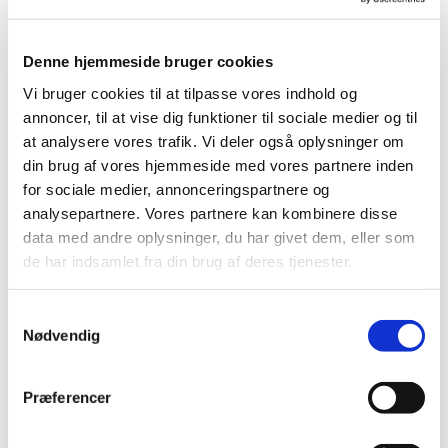
© Annika Baasch
Denne hjemmeside bruger cookies
Vi bruger cookies til at tilpasse vores indhold og
annoncer, til at vise dig funktioner til sociale medier og til
at analysere vores trafik. Vi deler også oplysninger om
Lørdag 28. november 2026, kl. 11:00
din brug af vores hjemmeside med vores partnere inden
for sociale medier, annonceringspartnere og
analysepartnere. Vores partnere kan kombinere disse
data med andre oplysninger, du har givet dem, eller som
de har indsamlet fra din brug af deres tjenester.
Kom og spil krolf på vores bane i Nygårdskirkens
have.
S
Nødvendig
a
m
t
Præferencer
y
Du vil måske også kunne lide...
k