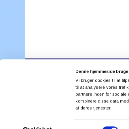
Denne hjemmeside bruger
Nygårdskirk

Vi bruger cookies til at til
til at analysere vores tra
partnere inden for sociale
kombinere disse data med a
af deres tjenester.
S