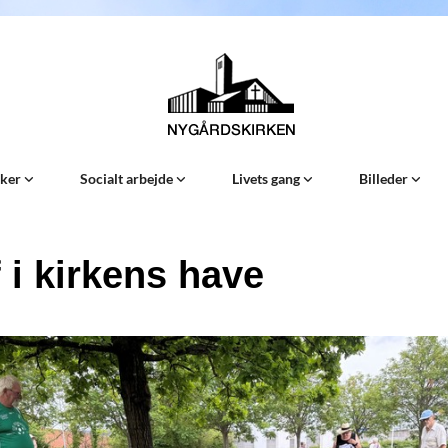
Sker
Socialt arbejde
Livets gang
Billeder
 i kirkens have