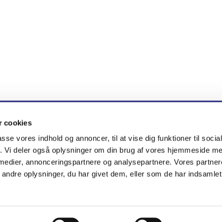
 cookies
en · Brøndby Nord Vej 71, 2605 Brøndby
tlf. 51 33 83 38
nygaar


passe vores indhold og annoncer, til at vise dig funktioner til soci
fik. Vi deler også oplysninger om din brug af vores hjemmeside m
 medier, annonceringspartnere og analysepartnere. Vores partne
Kontakt
Cookiepolitik
Tilgængelighedserklæring
ndre oplysninger, du har givet dem, eller som de har indsamlet 
Privatlivspolitik
Log på ChurchDesk