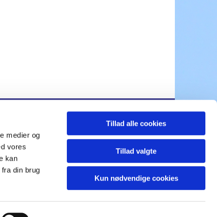
Tillad alle cookies
ds.sogn@km.dk
ale medier og
ed vores
Tillad valgte
re kan
fra din brug
Kun nødvendige cookies