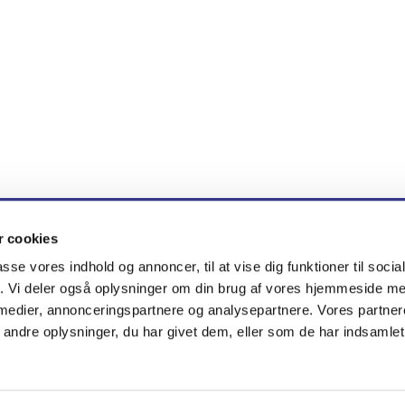
 cookies
en · Brøndby Nord Vej 71, 2605 Brøndby
tlf. 51 33 83 38
nygaar


passe vores indhold og annoncer, til at vise dig funktioner til soci
fik. Vi deler også oplysninger om din brug af vores hjemmeside m
 medier, annonceringspartnere og analysepartnere. Vores partne
Kontakt
Cookiepolitik
Tilgængelighedserklæring
ndre oplysninger, du har givet dem, eller som de har indsamlet 
Privatlivspolitik
Log på ChurchDesk