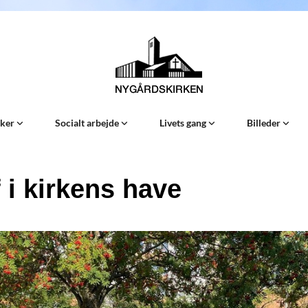
Sker
Socialt arbejde
Livets gang
Billeder
 i kirkens have