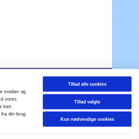
Tillad alle cookies
ds.sogn@km.dk
ale medier og
ed vores
Tillad valgte
re kan
fra din brug
Kun nødvendige cookies