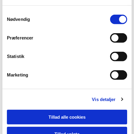
S
Nødvendig
a
m
t
Præferencer
y
k
k
Statistik
e
v
Marketing
a
l
g
Du vil måske også kunne lide...
Vis detaljer
Tillad alle cookies
Tillad valgte