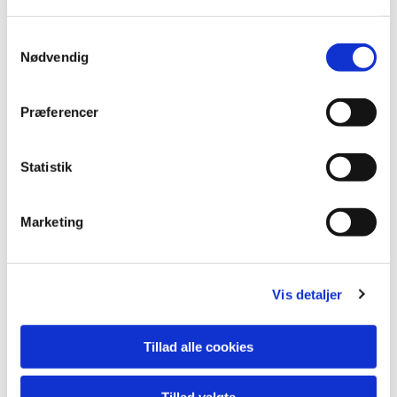
S
Nødvendig
a
m
t
Præferencer
y
k
k
Statistik
e
v
Marketing
a
l
g
Du vil måske også kunne lide...
Vis detaljer
Tillad alle cookies
Tillad valgte