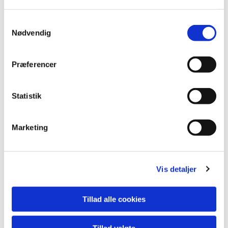
S
Nødvendig
a
m
t
Præferencer
y
k
k
Statistik
e
v
Marketing
a
l
g
Du vil måske også kunne lide...
Vis detaljer
Tillad alle cookies
Tillad valgte