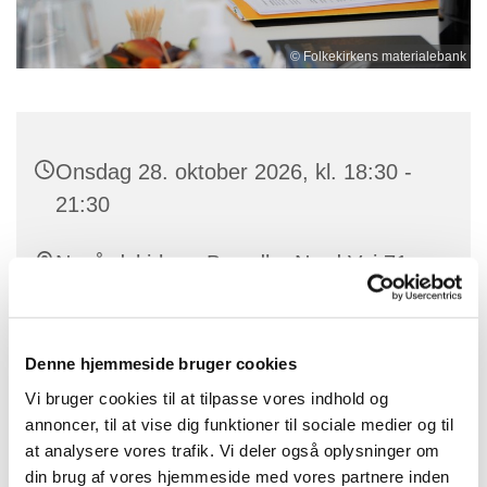
© Folkekirkens materialebank
Onsdag 28. oktober 2026, kl. 18:30 -
21:30
Nygårdskirken, Brøndby Nord Vej 71,
2605 Brøndby
Denne hjemmeside bruger cookies
Vi bruger cookies til at tilpasse vores indhold og
Menighedsrådet er kirkens bestyrelse - og står bag
annoncer, til at vise dig funktioner til sociale medier og til
beslutninger om økonomi, drift, vedligehold af
at analysere vores trafik. Vi deler også oplysninger om
bygninger og anlæg samt kirkens ansatte.
din brug af vores hjemmeside med vores partnere inden