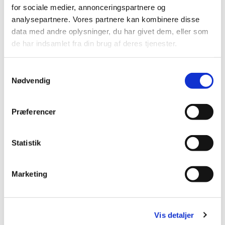
for sociale medier, annonceringspartnere og
Menighedsrådets møder er offentligt tilgængelige for
analysepartnere. Vores partnere kan kombinere disse
tilhørere.
data med andre oplysninger, du har givet dem, eller som
de har indsamlet fra din brug af deres tjenester.
S
Nødvendig
a
m
t
Præferencer
y
k
k
Statistik
e
v
Marketing
a
l
g
Vis detaljer