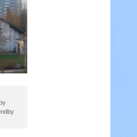
by
øndby