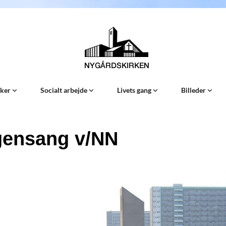
Sker
Socialt arbejde
Livets gang
Billeder
ensang v/NN