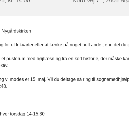
5, kl. 14:00
Nord Vej 71, 2605 Br
i Nygårdskirken
g for et frikvarter eller at tænke på noget helt andet, end det du
et pusterum med højtlæsning fra en kort historie, der måske ka
ktiv.
g vi mødes er 15. maj. Vil du deltage så ring til sognemedhjæl
248.
hver torsdag 14-15.30