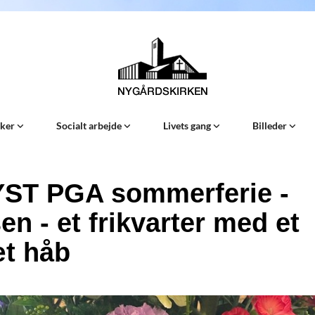
Sker
Socialt arbejde
Livets gang
Billeder
ST PGA sommerferie -
en - et frikvarter med et
t håb