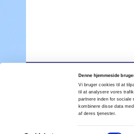
Denne hjemmeside bruger
Nygårdskirk

Vi bruger cookies til at til
til at analysere vores tra
partnere inden for sociale
kombinere disse data med a
af deres tjenester.
S