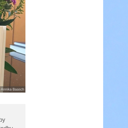
 Annika Baasch
by