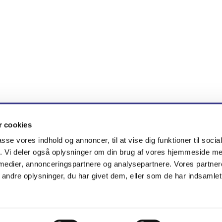
 cookies
en · Brøndby Nord Vej 71, 2605 Brøndby
tlf. 51 33 83 38
nygaar


passe vores indhold og annoncer, til at vise dig funktioner til soci
fik. Vi deler også oplysninger om din brug af vores hjemmeside m
 medier, annonceringspartnere og analysepartnere. Vores partne
Kontakt
Cookiepolitik
Tilgængelighedserklæring
ndre oplysninger, du har givet dem, eller som de har indsamlet 
Privatlivspolitik
Log på ChurchDesk