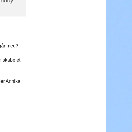
øndby
 går med?
n skabe et
per Annika