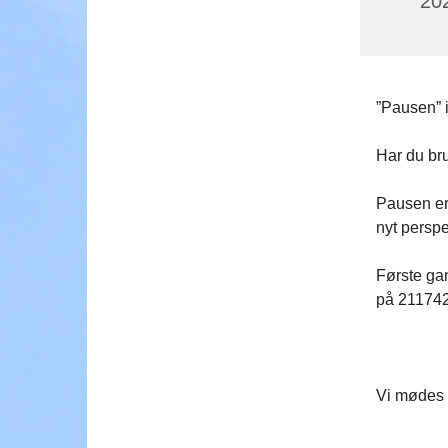
202
”Pausen” 
Har du bru
Pausen er 
nyt perspe
Første gan
på 21174
Vi mødes 